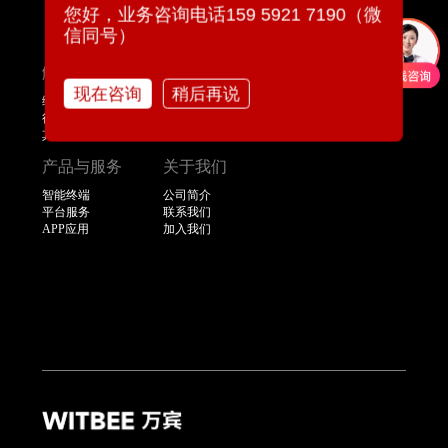
您好，业务咨询电话159 5921 7190（微
信同号）
解决方案
媒体中心
APP下载
现在咨询
稍后再说
综合应用
公司新闻
开发者平台
行业应用
行业动态
其他推荐
视频中心
产品与服务
关于我们
智能终端
公司简介
平台服务
联系我们
APP应用
加入我们