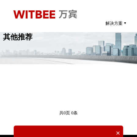
解决方案
其他推荐
共
0
页
0
条
×