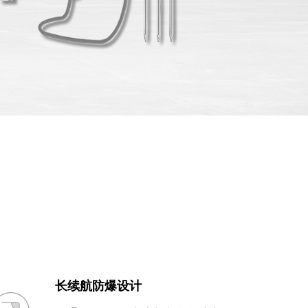
长续航防爆设计