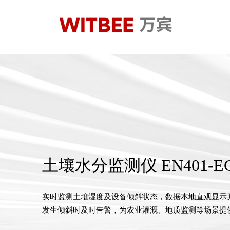
土壤水分监测仪 EN401-EG
实时监测土壤湿度及设备倾斜状态，数据本地直观显示
发生倾斜时及时告警，为农业灌溉、地质监测等场景提