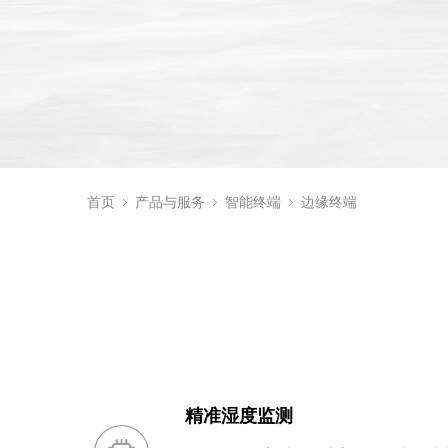
首页
产品与服务
智能终端
边缘终端
精准湿度监测