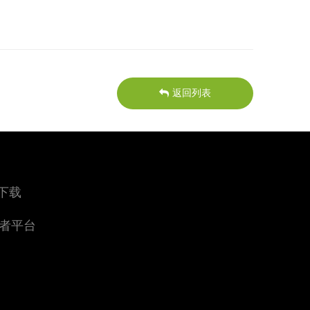
返回列表
P下载
者平台