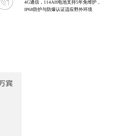
4G通信，114AH电池支持5年免维护，
IP68防护与防爆认证适应野外环境