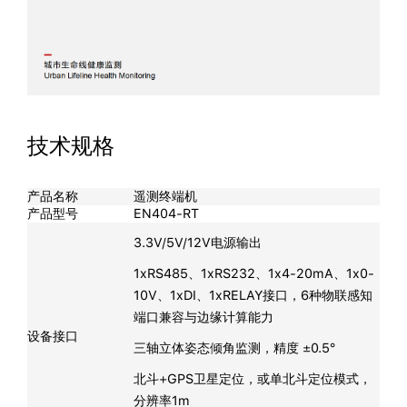
技术规格
产品名称
遥测终端机
产品型号
EN404-RT
3.3V/5V/12V电源输出
1xRS485、1xRS232、1x4-20mA、1x0-
10V、1xDI、1xRELAY接口，6种物联感知
端口兼容与边缘计算能力
设备接口
三轴立体姿态倾角监测，精度 ±0.5°
北斗+GPS卫星定位，或单北斗定位模式，
分辨率1m