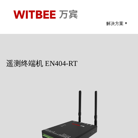
解决方案
首页
产品与服务
智能终端
边缘终端
遥测终端机 EN404-RT